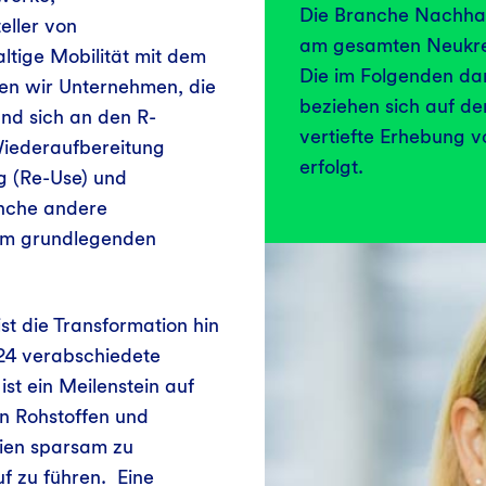
Die Branche Nachhalt
eller von
am gesamten Neukre
ltige Mobilität mit dem
Die im Folgenden da
en wir Unternehmen, die
beziehen sich auf den
und sich an den R-
vertiefte Erhebung 
Wiederaufbereitung
erfolgt.
 (Re-Use) und
anche andere
em grundlegenden
t die Transformation hin
24 verabschiedete
st ein Meilenstein auf
on Rohstoffen und
lien sparsam zu
f zu führen. Eine