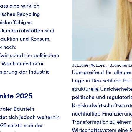
ass eine wirklich
sisches Recycling
islauffähiges
ekundärrohstoffen sind
oduktion und Konsum.
k hoch:
wirtschaft im politischen
er Wachstumsfaktor
Juliane Müller, Branchenl
isierung der Industrie
Übergreifend für alle gen
Lage in Deutschland blei
strukturelle Unsicherheit
nkte 2025
politische und regulator
Kreislaufwirtschaftsstra
traler Baustein
nachhaltige Finanzierun
det sich jedoch weiterhin
Transformation zu einem
25 setzte sich der
Wirtschaftssystem eine N