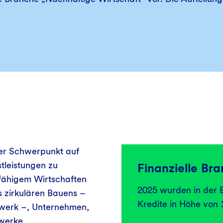
ser Schwerpunkt auf
tleistungen zu
Finanzielle Br
fähigem Wirtschaften
2025 wurden in der 
 zirkulären Bauens –
Kredite in Höhe von 
werk –, Unternehmen,
werke,