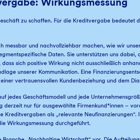
tvergabe: Wirkungsmessung
häft zu schaffen. Für die Kreditvergabe bedeutet das 
ich messbar und nachvollziehbar machen, wie wir uns
mentspezifische Daten. Sie unterstützen uns dabei, 
 dass sich positive Wirkung nicht ausschließlich anhan
dlage unserer Kommunikation. Eine Finanzierungsentsc
s einer vertrauensvollen Kundenbeziehung und dem Dia
 auf jedes Geschäftsmodell und jede Unternehmensgrö
g derzeit nur für ausgewählte Firmenkund*innen – vora
se Kreditvergaben als „relevante Neufinanzierungen“.
n die Wirkungsmessung durchgeführt.
die Branche „Nachhaltige Wirtschaft“ vor. Die Aufteilu