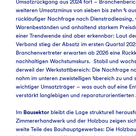
Umsatzrückgang aus 2024 fort – Branchenberic
weiteren Umsatzminus von sieben bis zehn % aus
rückläufiger Nachfrage nach Dienstradleasing, 
Warenbeständen und anhaltend starkem Preisdr
einer Trendwende sind aber erkennbar: Laut de
Verband stieg der Absatz im ersten Quartal 202
Branchenvertreter erwarten ab 2026 eine Rückk
nachhaltigen Wachstumskurs. Stabil und wachs
derweil der Werkstattbereich: Die Nachfrage n
nahm im unteren zweistelligen %bereich zu und st
wichtiger Umsatzträger – was auch auf eine Ent
verstärkt langlebigen und reparaturorientierte
Im
Bausektor
bleibt die Lage strukturell heraus
Zimmererhandwerk und der Holzbau zeigen sich 
weite Teile des Bauhauptgewerbes: Die Holzba