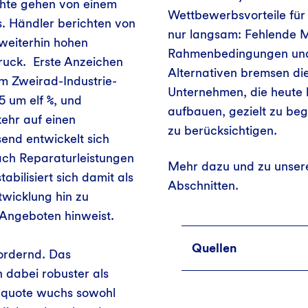
hte gehen von einem
Wettbewerbsvorteile für 
. Händler berichten von
nur langsam: Fehlende M
weiterhin hohen
Rahmenbedingungen und 
uck. Erste Anzeichen
Alternativen bremsen die
m Zweirad-Industrie-
Unternehmen, die heute 
5 um elf %, und
aufbauen, gezielt zu beg
ehr auf einen
zu berücksichtigen.
end entwickelt sich
ach Reparaturleistungen
Mehr dazu und zu unsere
abilisiert sich damit als
Abschnitten.
wicklung hin zu
n Angeboten hinweist.
Quellen
fordernd. Das
dabei robuster als
uquote wuchs sowohl
[1]
Kreislaufwirtschaft-deutschlan